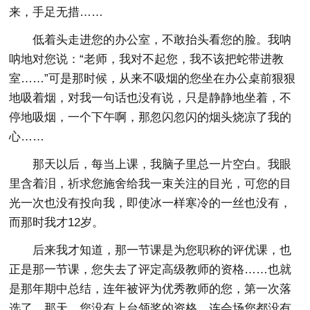
来，手足无措……
低着头走进您的办公室，不敢抬头看您的脸。我呐
呐地对您说：“老师，我对不起您，我不该把蛇带进教
室……”可是那时候，从来不吸烟的您坐在办公桌前狠狠
地吸着烟，对我一句话也没有说，只是静静地坐着，不
停地吸烟，一个下午啊，那忽闪忽闪的烟头烧凉了我的
心……
那天以后，每当上课，我脑子里总一片空白。我眼
里含着泪，祈求您施舍给我一束关注的目光，可您的目
光一次也没有投向我，即使冰一样寒冷的一丝也没有，
而那时我才12岁。
后来我才知道，那一节课是为您职称的评优课，也
正是那一节课，您失去了评定高级教师的资格……也就
是那年期中总结，连年被评为优秀教师的您，第一次落
选了。那天，您没有上台领奖的资格，连会场您都没有