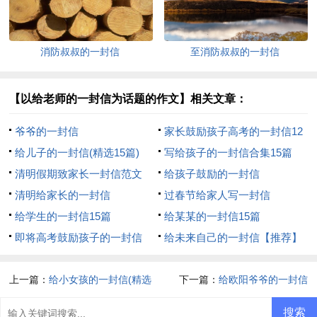
消防叔叔的一封信
至消防叔叔的一封信
【以给老师的一封信为话题的作文】相关文章：
爷爷的一封信
家长鼓励孩子高考的一封信12
给儿子的一封信(精选15篇)
篇
写给孩子的一封信合集15篇
清明假期致家长一封信范文
给孩子鼓励的一封信
（精选8篇）
清明给家长的一封信
过春节给家人写一封信
给学生的一封信15篇
给某某的一封信15篇
即将高考鼓励孩子的一封信
给未来自己的一封信【推荐】
上一篇：
给小女孩的一封信(精选
下一篇：
给欧阳爷爷的一封信
15篇)