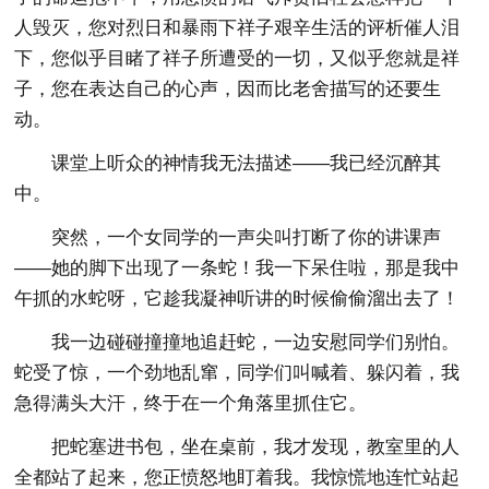
人毁灭，您对烈日和暴雨下祥子艰辛生活的评析催人泪
下，您似乎目睹了祥子所遭受的一切，又似乎您就是祥
子，您在表达自己的心声，因而比老舍描写的还要生
动。
课堂上听众的神情我无法描述——我已经沉醉其
中。
突然，一个女同学的一声尖叫打断了你的讲课声
——她的脚下出现了一条蛇！我一下呆住啦，那是我中
午抓的水蛇呀，它趁我凝神听讲的时候偷偷溜出去了！
我一边碰碰撞撞地追赶蛇，一边安慰同学们别怕。
蛇受了惊，一个劲地乱窜，同学们叫喊着、躲闪着，我
急得满头大汗，终于在一个角落里抓住它。
把蛇塞进书包，坐在桌前，我才发现，教室里的人
全都站了起来，您正愤怒地盯着我。我惊慌地连忙站起