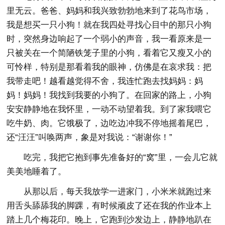
里无云。爸爸、妈妈和我兴致勃勃地来到了花鸟市场，
我是想买一只小狗！就在我四处寻找心目中的那只小狗
时，突然身边响起了一个弱小的声音，我一看原来是一
只被关在一个简陋铁笼子里的小狗，看着它又瘦又小的
可怜样，特别是那看着我的眼神，仿佛是在哀求我：把
我带走吧！越看越觉得不舍，我连忙跑去找妈妈：妈
妈！妈妈！我找到我要的小狗了。在回家的路上，小狗
安安静静地在我怀里，一动不动望着我。到了家我喂它
吃牛奶、肉。它饿极了，边吃边冲我不停地摇着尾巴，
还“汪汪”叫唤两声，象是对我说：“谢谢你！”
吃完，我把它抱到事先准备好的“窝”里，一会儿它就
美美地睡着了。
从那以后，每天我放学一进家门，小米米就跑过来
用舌头舔舔我的脚踝，有时候顽皮了还在我的作业本上
踏上几个梅花印。晚上，它跑到沙发边上，静静地趴在