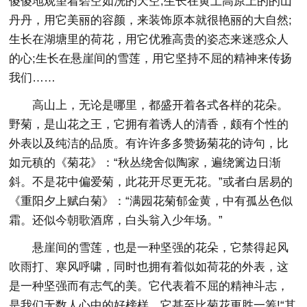
傻傻地观望着碧空如洗的天空;生长在黄土高原上的的山
丹丹，用它美丽的容颜，来装饰原本就很艳丽的大自然;
生长在湖塘里的荷花，用它优雅高贵的姿态来迷惑众人
的心;生长在悬崖间的雪莲，用它坚持不屈的精神来传扬
我们……
高山上，无论是哪里，都盛开着各式各样的花朵。
野菊，是山花之王，它拥有着诱人的清香，颇有个性的
外表以及纯洁的品质。有许许多多赞扬菊花的诗句，比
如元稹的《菊花》：“秋丛绕舍似陶家，遍绕篱边日渐
斜。不是花中偏爱菊，此花开尽更无花。”或者白居易的
《重阳夕上赋白菊》：“满园花菊郁金黄，中有孤丛色似
霜。还似今朝歌酒席，白头翁入少年场。”
悬崖间的雪莲，也是一种坚强的花朵，它禁得起风
吹雨打、寒风呼啸，同时也拥有着似如荷花的外表，这
是一种坚强而有志气的美。它代表着不屈的精神斗志，
是我们无数人心中的好榜样，它甚至比菊花更胜一筹!“其