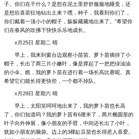
子。你们在干什么？是想在泥土里舒舒服服地睡觉，还
是想欣喜若狂地钻出土来？嘿，种子，我看到你们了，
你们戴着一顶小小的帽子，躲躲藏藏地出来了。”希望你
们在春风的吹拂下快快乐乐地成长。
x月25日 星期二 晴
早上，我来到窗台边观察小苗苗。萝卜苗摘掉了小
帽子，长出了两三片小嫩叶，像是撑起了一把把绿油油
的小伞。瞧，我的萝卜苗在进行着一场长高比赛呢。真
希望它们能长得更快些，一个都不掉队。
x月29日 星期六 晴
早上，太阳笑呵呵地出来了，我的萝卜苗也长高
了，你们知道吗？我的萝卜苗有6厘米了，两片椭圆形的
叶子向外伸展，像小朋友的手臂，中间还长出了小叶，
犹如小朋友的脑袋。边上的3棵缸豆苗也长得惹人喜爱。