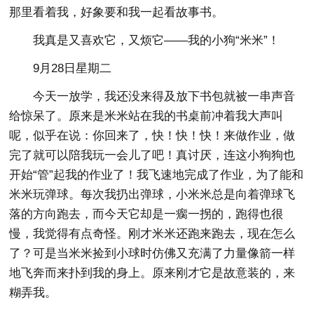
那里看着我，好象要和我一起看故事书。
我真是又喜欢它，又烦它——我的小狗“米米”！
9月28日星期二
今天一放学，我还没来得及放下书包就被一串声音
给惊呆了。原来是米米站在我的书桌前冲着我大声叫
呢，似乎在说：你回来了，快！快！快！来做作业，做
完了就可以陪我玩一会儿了吧！真讨厌，连这小狗狗也
开始“管”起我的作业了！我飞速地完成了作业，为了能和
米米玩弹球。每次我扔出弹球，小米米总是向着弹球飞
落的方向跑去，而今天它却是一瘸一拐的，跑得也很
慢，我觉得有点奇怪。刚才米米还跑来跑去，现在怎么
了？可是当米米捡到小球时仿佛又充满了力量像箭一样
地飞奔而来扑到我的身上。原来刚才它是故意装的，来
糊弄我。