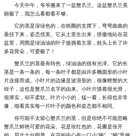
今天中午，爷爷搬来了一盆蟹爪兰。这盆蟹爪兰美
丽极了，我怎么看都看不够。
它的茎是深绿色的，在铁圈的支撑下，弯弯曲曲的
垂挂下来，姿态优美。它从土里生出来，骄傲地站在花
盆里，周围是绿油油的叶子簇拥着主茎，枝头上长了许
多花骨朵，可爱极了！
蟹爪兰的茎最有特色，绿油油的很有光泽。它的长
茎是一条一条的，每一条叶子都是由许多椭圆形的小叶
片连接而成。小叶片的边缘是波浪形的，很像螃蟹的大
钳子，这也是蟹爪兰名字的由来。小叶片摸着很光滑，
很厚实，却不柔软。叶片小小的，猛一看，长得也非常
像，细看其实每一片叶子的颜色和姿态都不相同。
你可能不太留心蟹爪兰的茎，但是你绝不可能忽略
蟹爪兰鲜艳可爱的花朵。花是玫红色的，花瓣是张开
的，层次十分明显，在花的中心有一口小“碗”，“碗”里伸