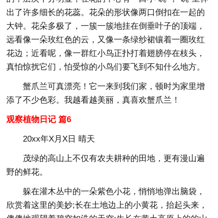
出了许多细长的花蕊。花朵的形状像两口倒扣在一起的
大钟。花朵多极了，一簇一簇地挂在倒垂叶子的顶端，
远看像一朵玫红色的云，又像一条绿纱裙镶着一圈玫红
花边；近看呢，像一群红小鸟正扑打着翅膀停在枝头，
真怕惊扰它们，怕受惊的小鸟们要飞到不知什么地方。
蟹爪兰可真漂亮！它一来到我们家，顿时为家里增
添了不少色彩。我越看越美丽，真喜欢蟹爪兰！
观察植物日记 篇6
20xx年X月X日 晴天
茂绿的高山上不仅有农夫耕种的田地，更有漫山遍
野的鲜花。
躲在灌木丛中的一朵紫色小花，悄悄地弹出脑袋，
欣赏着这里的美妙;长在土地边上的小黄花，抬起头来，