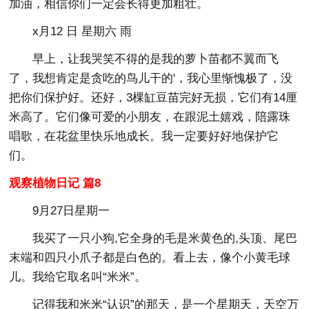
加油，相信你们一定会长得更加粗壮。
x月12 日 星期六 雨
早上，让我哭笑不得的是我的萝卜苗都不翼而飞
了，我想肯定是贪吃的鸟儿干的'，我心里惭愧极了，没
把你们保护好。还好，3棵缸豆苗完好无损，它们有14厘
米高了。它们像可爱的小朋友，在跟泥土嬉戏，陪露珠
唱歌，在花盆里快乐地成长。我一定要好好地保护它
们。
观察植物日记 篇8
9月27日星期一
我买了一只小狗,它全身的毛是米黄色的,头顶、尾巴
末端和四只小爪子都是白色的。看上去，像个小黄毛球
儿。我给它取名叫“米米”。
记得我和米米“认识”的那天，是一个星期天，天空万