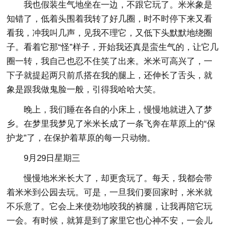
我也假装生气地坐在一边，不跟它玩了。米米象是
知错了，低着头围着我转了好几圈，时不时停下来又看
看我，冲我叫几声，见我不理它，又低下头默默地绕圈
子。看着它那“怪”样子，开始我还真是蛮生气的，让它几
圈一转，我自己也忍不住笑了出来。米米可高兴了，一
下子就提起两只前爪搭在我的腿上，还伸长了舌头，就
象是跟我做鬼脸一般，引得我哈哈大笑。
晚上，我们睡在各自的小床上，慢慢地就进入了梦
乡。在梦里我梦见了米米长成了一条飞奔在草原上的“保
护龙”了，在保护着草原的每一只动物。
9月29日星期三
慢慢地米米长大了，却更贪玩了。每天，我都会带
着米米到公园去玩。可是，一旦我们要回家时，米米就
不乐意了。它会上来使劲地咬我的裤腿，让我再陪它玩
一会。有时候，就算是到了家里它也心神不安，一会儿