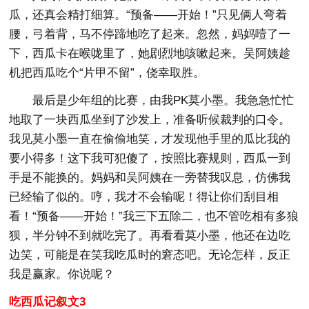
瓜，还真会精打细算。“预备——开始！”只见俩人弯着
腰，弓着背，马不停蹄地吃了起来。忽然，妈妈噎了一
下，西瓜卡在喉咙里了，她剧烈地咳嗽起来。吴阿姨趁
机把西瓜吃个“片甲不留”，侥幸取胜。
最后是少年组的比赛，由我PK莫小墨。我急急忙忙
地取了一块西瓜坐到了沙发上，准备听候裁判的口令。
我见莫小墨一直在偷偷地笑，才发现他手里的瓜比我的
要小得多！这下我可犯傻了，按照比赛规则，西瓜一到
手是不能换的。妈妈和吴阿姨在一旁替我叹息，仿佛我
已经输了似的。哼，我才不会输呢！得让你们刮目相
看！“预备——开始！”我三下五除二，也不管吃相有多狼
狈，半分钟不到就吃完了。再看看莫小墨，他还在边吃
边笑，可能是在笑我吃瓜时的窘态吧。无论怎样，反正
我是赢家。你说呢？
吃西瓜记叙文3