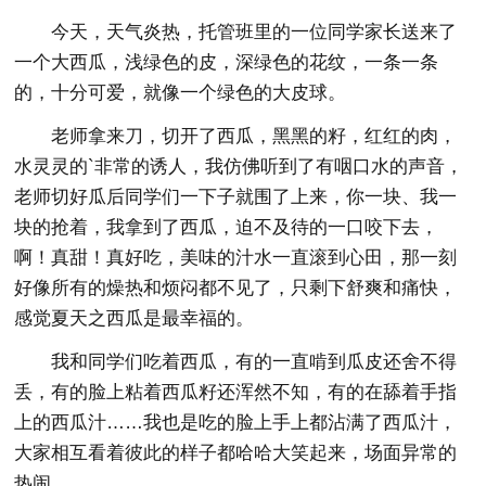
今天，天气炎热，托管班里的一位同学家长送来了
一个大西瓜，浅绿色的皮，深绿色的花纹，一条一条
的，十分可爱，就像一个绿色的大皮球。
老师拿来刀，切开了西瓜，黑黑的籽，红红的肉，
水灵灵的`非常的诱人，我仿佛听到了有咽口水的声音，
老师切好瓜后同学们一下子就围了上来，你一块、我一
块的抢着，我拿到了西瓜，迫不及待的一口咬下去，
啊！真甜！真好吃，美味的汁水一直滚到心田，那一刻
好像所有的燥热和烦闷都不见了，只剩下舒爽和痛快，
感觉夏天之西瓜是最幸福的。
我和同学们吃着西瓜，有的一直啃到瓜皮还舍不得
丢，有的脸上粘着西瓜籽还浑然不知，有的在舔着手指
上的西瓜汁……我也是吃的脸上手上都沾满了西瓜汁，
大家相互看着彼此的样子都哈哈大笑起来，场面异常的
热闹。