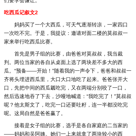
们要学会谦让。
吃西瓜记叙文2
妈妈买了一个大西瓜，可天气逐渐转凉，一家四口
一次吃不完。于是，我提议：邀请对面二楼的莫叔叔一
家来举行吃西瓜比赛。
首先是男子组的比赛，由爸爸对莫叔叔，我当裁
判。两位当家的各自从桌面上选了两块差不多大的西
瓜。“预备——开始！”随着我的一声令下，爸爸和叔叔一
齐将头埋进西瓜里，大口大口地吃了起来。爸爸张开大
口，先把中间的西瓜瓤吃完，又在两端分别咬了一口，
然后迅速地吞了下去，沙哑地喊道：“我吃完了！”莫叔叔
呢？他太斯文了，吃完一口还要吐籽，连一半都没吃完
呢。这局自然是爸爸赢了。
接着是女子组的比赛，选手是各自家庭的二当家的
——妈妈和吴阿姨。她们一上来就拿了两块较小的西