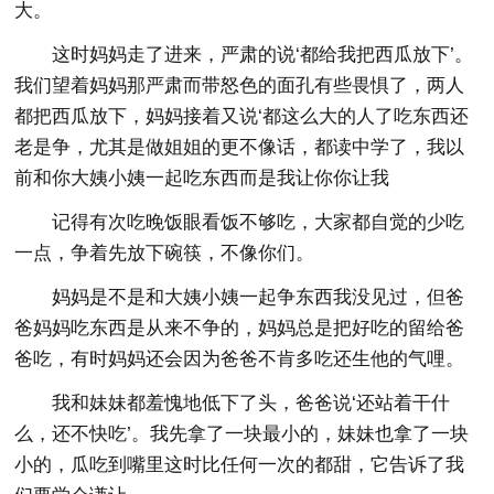
大。
这时妈妈走了进来，严肃的说‘都给我把西瓜放下’。
我们望着妈妈那严肃而带怒色的面孔有些畏惧了，两人
都把西瓜放下，妈妈接着又说‘都这么大的人了吃东西还
老是争，尤其是做姐姐的更不像话，都读中学了，我以
前和你大姨小姨一起吃东西而是我让你你让我
记得有次吃晚饭眼看饭不够吃，大家都自觉的少吃
一点，争着先放下碗筷，不像你们。
妈妈是不是和大姨小姨一起争东西我没见过，但爸
爸妈妈吃东西是从来不争的，妈妈总是把好吃的留给爸
爸吃，有时妈妈还会因为爸爸不肯多吃还生他的气哩。
我和妹妹都羞愧地低下了头，爸爸说‘还站着干什
么，还不快吃’。我先拿了一块最小的，妹妹也拿了一块
小的，瓜吃到嘴里这时比任何一次的都甜，它告诉了我