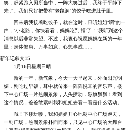
笑，赶紧跑入厕所当中，一阵大笑过后，我终于平静下
来了。我们只好把带有“老鼠洞”的饺子吃进肚子里。
回来后我接着吃饺子，就在这时，只听姐姐“啊”的一
声，“小老路，你快看看，妈妈吃到‘福’了！”我听到这个
消息以后非常失望。不过，我衷心祝愿妈妈在新的一年
里：身体健康、万事如意、心想事成……
新年记叙文15
1月16日星期日晴
新的一年，新气象，今天一大早起来，外面阳光明
媚，刚吃过早饭，耳中就传来一阵阵悦耳的音乐声，楼
下中心广场一片热闹景象，人头攒动，彩旗飘飘！看到
这个情况，爸爸敢紧叫我和姐姐去看一看是什么活动。
哦！下楼玩喽，我和姐姐开心地朝中心广场跑去，
一到广场，热闹景象扑面而来，只见中心广场的大舞台