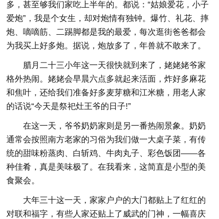
多，甚至够我们家吃上半年的。都说：“姑娘爱花，小子
爱炮”，我是个女生，却对炮情有独钟。爆竹、礼花、摔
炮、嘀嘀筋、二踢脚都是我的最爱，每次逛街爸爸都会
为我买上好多炮。据说，炮放多了，年兽就不敢来了。
腊月二十三小年这一天很快就到来了，姥姥姥爷家
格外热闹。姥姥会早晨六点多就起来活面，炸好多麻花
和焦叶，还给我们准备好多麦芽糖和江米糖，用老人家
的话说“今天是祭祀灶王爷的日子!”
在这一天，爷爷奶奶家则是另一番热闹景象。奶奶
通常会按照南方老家的习俗为我们做一大桌子菜，有传
统的甜味粉蒸肉、白斩鸡、牛肉丸子、彩色饭团——各
种佳肴，真是美味极了。在我看来，这简直是小型的美
食聚会。
大年三十这一天，家家户户的大门都贴上了红红的
对联和福字，有些人家还贴上了威武的门神，一幅喜庆