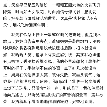
点，天空早已是五彩缤纷，一颗颗五颜六色的火花飞升
降落，时而如天女散花，时而如信号弹飞射，忽明勿
暗，把夜幕点缀成鲜花的世界。这真是“火树银花不夜
天”，烟花飞舞迎新年啊！
我先在铁架上挂上一串5000响的连珠炮，但是我不
敢点，妈妈自告奋勇去点，谁知妈妈是装的敢放，刚哆
哆嗦嗦的将香碰到燃引线就拔腿往后跑，根本就没点
燃，我哈哈大笑，也拿上香去点燃引线，其实我心里也
有点害怕，香刚接近燃引线，我的心里就想起了鞭炮炸
开时的样子，手控制不住的哆嗦，点了好几次都没点
上，妈妈在旁边捧腹大笑，装样失败。我垂头丧气，这
炮我们谁都没放成，后来，我们俩壮了壮胆一起拿着香
点燃了连珠炮，只听“呲”的一声，引线着了！我条件反射
地向后跑去，只听见“噼里啪啦”的声音响彻云霄、震耳欲
聋。我捂着耳朵看着啪啪作响的鞭炮，兴奋地直跳。