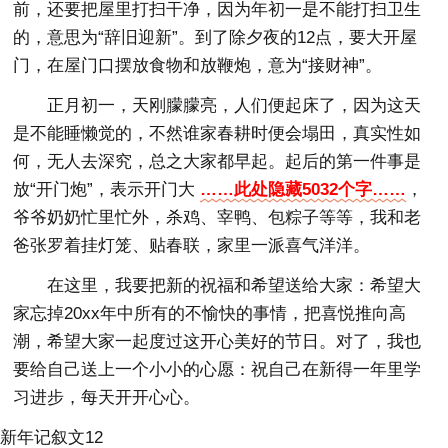
前，还要把屋里打扫干净，因为年初一是不能打扫卫生
的，意思为“辞旧迎新”。到了除夕夜的12点，要大开屋
门，在屋门口摆放食物和放鞭炮，意为“接财神”。
正月初一，天刚朦朦亮，人们便起床了，因为这天
是不能睡懒觉的，不然谁家春耕时便会塌田，真实性如
何，无人去深究，总之大家都早起。起后的第一件事是
放“开门炮”，表示开门大
……此处隐藏5032个字……
，
爷爷奶奶忙里忙外，杀鸡、宰鸭、包粽子等等，我和老
爸张罗着挂灯笼、贴春联，家里一派喜气洋洋。
在这里，我要把新的祝福和希望送给大家：希望大
家忘掉20xx年中所有的不愉快的事情，把喜悦推向高
潮，希望大家一起度过这开心美好的节日。对了，我也
要给自己送上一个小小的心愿：祝自己在新得一年里学
习进步，每天开开心心。
新年记叙文12