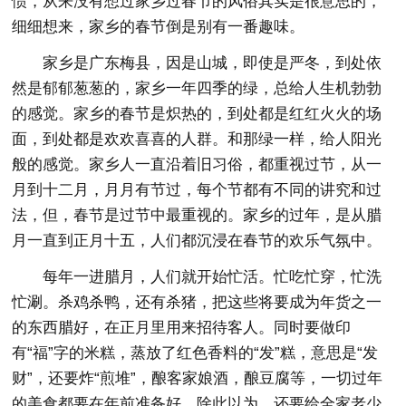
惯，从来没有想过家乡过春节的风俗其实是很意思的，
细细想来，家乡的春节倒是别有一番趣味。
家乡是广东梅县，因是山城，即使是严冬，到处依
然是郁郁葱葱的，家乡一年四季的绿，总给人生机勃勃
的感觉。家乡的春节是炽热的，到处都是红红火火的场
面，到处都是欢欢喜喜的人群。和那绿一样，给人阳光
般的感觉。家乡人一直沿着旧习俗，都重视过节，从一
月到十二月，月月有节过，每个节都有不同的讲究和过
法，但，春节是过节中最重视的。家乡的过年，是从腊
月一直到正月十五，人们都沉浸在春节的欢乐气氛中。
每年一进腊月，人们就开始忙活。忙吃忙穿，忙洗
忙涮。杀鸡杀鸭，还有杀猪，把这些将要成为年货之一
的东西腊好，在正月里用来招待客人。同时要做印
有“福”字的米糕，蒸放了红色香料的“发”糕，意思是“发
财”，还要炸“煎堆”，酿客家娘酒，酿豆腐等，一切过年
的美食都要在年前准备好。除此以为，还要给全家老少