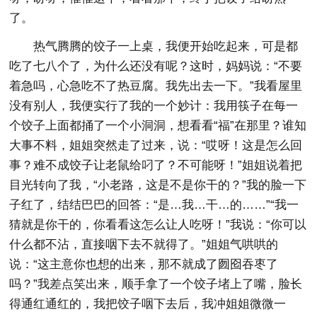
了。
热气腾腾的饺子一上桌，我便开始吃起来，可是都
吃了七八个了，为什么还没有呢？这时，妈妈说：“不要
着急吗，心急吃不了热豆腐。我先出去一下。”我看屋里
没有别人，我便实行了我的一个妙计：我用筷子在每一
个饺子上面都捅了一个小洞洞，想看看“福”在那里？谁知
大事不料，姐姐突然走了过来，说：“哎呀！这是怎么回
事？难不成饺子让老鼠给叼了？不可能呀！”姐姐说着把
目光转向了我，“小老路，这是不是你干的？”我的脸一下
子红了，结结巴巴的回答：“是…我…干…的……”“我一
猜就是你干的，你看看这怎么让人吃呀！”我说：“你可以
什么都不沾，直接咽下去不就得了。”姐姐气哄哄的
说：“这主意你也想的出来，那不就成了囫囵吞枣了
吗？”我差点笑出来，顺手拿了一个饺子堵上了嘴，脸长
得通红通红的，我把饺子咽下去后，我冲姐姐微微一