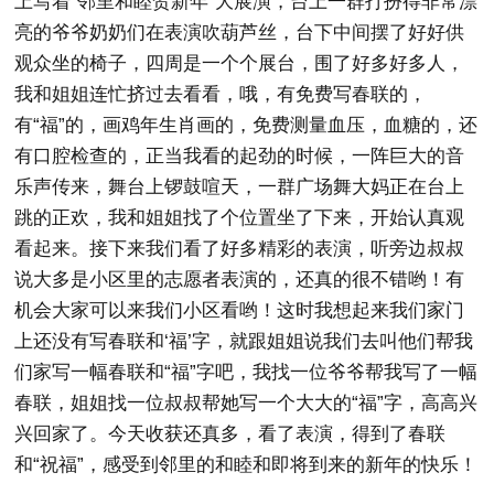
上写着“邻里和睦贺新年”大展演，台上一群打扮得非常漂
亮的爷爷奶奶们在表演吹葫芦丝，台下中间摆了好好供
观众坐的椅子，四周是一个个展台，围了好多好多人，
我和姐姐连忙挤过去看看，哦，有免费写春联的，
有“福”的，画鸡年生肖画的，免费测量血压，血糖的，还
有口腔检查的，正当我看的起劲的时候，一阵巨大的音
乐声传来，舞台上锣鼓喧天，一群广场舞大妈正在台上
跳的正欢，我和姐姐找了个位置坐了下来，开始认真观
看起来。接下来我们看了好多精彩的表演，听旁边叔叔
说大多是小区里的志愿者表演的，还真的很不错哟！有
机会大家可以来我们小区看哟！这时我想起来我们家门
上还没有写春联和‘福’字，就跟姐姐说我们去叫他们帮我
们家写一幅春联和“福”字吧，我找一位爷爷帮我写了一幅
春联，姐姐找一位叔叔帮她写一个大大的“福”字，高高兴
兴回家了。今天收获还真多，看了表演，得到了春联
和“祝福”，感受到邻里的和睦和即将到来的新年的快乐！