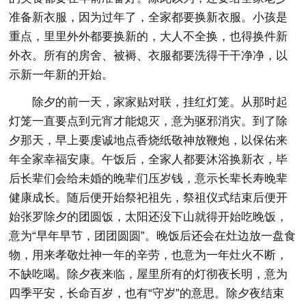
准备新衣服，因为过年了，全家都要换新衣服。小孩是
重点，里里外外都要换新的，大人不全换，也得换件新
外衣。所有的房舍、被褥、衣服都要洗得干干净净，以
示新一年新的开始。
除夕的前一天，家家贴对联，挂红灯笼。从那时起
灯笼一直要点到元宵才能熄灭，意为驱邪消灾。到了除
夕那天，早上要虔诚地点香烧纸敬神放鞭炮，以保佑来
年全家幸福安康。午饭后，全家人都要沐浴换新衣，毕
后长辈们会给未婚的晚辈们压岁钱，意示长辈长寿晚辈
健康成长。随后便开始祭祀祖先，祭祖仪式结束后便开
始张罗除夕的团圆饭，太阳还没下山就得开始吃晚饭，
意为“早年早节，团团圆圆”。晚饭后还会在灶边放一盘食
物，用来孝敬灶神一年的辛劳，也意为一年灶火不断，
不缺吃喝。除夕夜来临，屋里所有的灯彻夜长明，意为
四季平安，长命百岁，也有“守岁”的意思。除夕夜结束