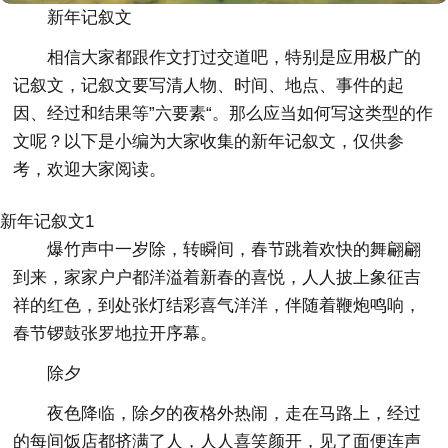
新年记叙文
相信大家都跟作文打过交道吧，特别是应用极广的
记叙文，记叙文要写清人物、时间、地点、事件的起
因、经过和结果等”六要素“。那么应当如何写这类型的作
文呢？以下是小编为大家收集的新年记叙文，仅供参
考，欢迎大家阅读。
新年记叙文1
爆竹声中一岁除，转瞬间，春节跳着欢快的舞翩翩
到来，家家户户都洋溢着新春的喜悦，人人披上象征吉
祥的红色，到处张灯结彩喜气洋洋，伴随着鞭炮鸣响，
春节锣鼓张罗地拉开序幕。
除夕
夜色降临，除夕的夜格外热闹，走在马路上，经过
的每间饭店都挤满了人，人人喜笑颜开，见了面便连声