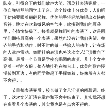
队友，引得台下的我们放声大笑。话剧社表演完后，一
位自弹钢琴的同学上了台。这个旋律十分优美，人们听
了仿佛要跟着翩翩起舞。优美的手轻轻地弹唱出欢快的
音符，跳动在吹着微风的空气中，吹拂到我们的耳朵
里，心情愉快极了。接着就是舞蹈社的表演了，这是同
学们期待最高的一个表演，果然也没有让我们失望。整
齐的手势和动作，时不时的做一些撩人的动作，让在场
的人掌声雷动。舞蹈社的表演也将这次文艺汇演推向了
高潮。最后一个节目是学校合唱团的表演。几十个女生
穿着一样的衣服，整齐地排列在舞台上，优美的歌声慢
慢传到耳边，有的同学举起了手挥舞着，好像所有人都
不舍得走。
节目都表演完后，校长做了文艺汇演的闭幕词。终
于，这次文艺汇演在掌声和不舍中结束了。其实我还想
在多看几个表演的，其实我也是有点舍不得的。