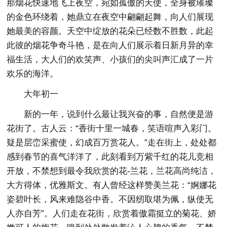
那烟花快速地飞上夜空，宛如孤傲的天使，全身被璀璨
的金色环绕着，她鼎立在夜空中翩翩起舞，向人们展现
她最美的容颜。天空中绽放的花朵已经数不胜数，此起
此彼的烟花争奇斗艳，是在向人们展示着日新月异的幸
福生活，大人们的欢笑声、小孩们的尖叫声汇成了一片
欢乐的海洋。
大年初一
新的一年，说到什么最让我兴奋的事，自然便是游
花街了。古人云：“香街十里一城春，笑语喧声入彩门。
疑是层峦采蜜使，幻成百万赏花人。”走在街上，处处都
感到春节的喜气洋洋了，此刻看到万紫千红的花儿竞相
开放，不禁想到最令我欣赏的花-兰花，兰花高尚纯洁，
大方得体，优雅斯文。有人曾经这样赞美兰花：“婀娜花
姿碧叶长，风来难隐谷中香。不因纫取堪为佩，纵使无
人亦自芳”。人们走在花街，欣赏着傲霜挺立的菊花、娇