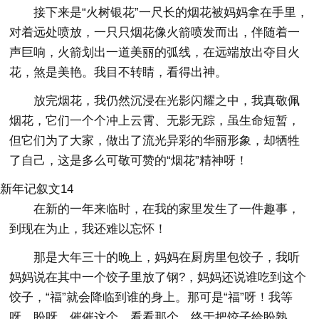
接下来是“火树银花”一尺长的烟花被妈妈拿在手里，
对着远处喷放，一只只烟花像火箭喷发而出，伴随着一
声巨响，火箭划出一道美丽的弧线，在远端放出夺目火
花，煞是美艳。我目不转睛，看得出神。
放完烟花，我仍然沉浸在光影闪耀之中，我真敬佩
烟花，它们一个个冲上云霄、无影无踪，虽生命短暂，
但它们为了大家，做出了流光异彩的华丽形象，却牺牲
了自己，这是多么可敬可赞的“烟花”精神呀！
新年记叙文14
在新的一年来临时，在我的家里发生了一件趣事，
到现在为止，我还难以忘怀！
那是大年三十的晚上，妈妈在厨房里包饺子，我听
妈妈说在其中一个饺子里放了钢?，妈妈还说谁吃到这个
饺子，“福”就会降临到谁的身上。那可是“福”呀！我等
呀，盼呀，催催这个，看看那个，终于把饺子给盼熟