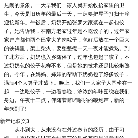
热闹的景象。一大早我们一家人就开始收拾家里的卫
生，今天是旧历年的最后一天，一定要把屋子打扫干净
迎接新年。午饭后，奶奶开始张罗大家聚在一起包饺
子。她告诉我，在南方老家过年是不吃饺子的，过年家
家户户都包两个巴掌大的肉粽子，包好后放在一个巨大
的铁锅里，架上柴火，要整整煮一天一夜才能煮熟。到
了北方后，奶奶也入乡随俗了，过年也包起了饺子，不
过奶奶包的饺子花样不多，但是她的技术还是比较娴熟
的。今年，在妈妈、婶婶的帮助下奶奶包了好多饺子，
满满4个大箅子才盛下。晚上，我们一大家子人围坐在一
起，一边吃饺子，一边看春晚，浓浓的年味围绕在我们
身边。午夜十二点，伴随着噼噼啪啪的鞭炮声，新的一
年来到了!
新年记叙文3
从小到大，从来没有在外过春节的经历，由于习