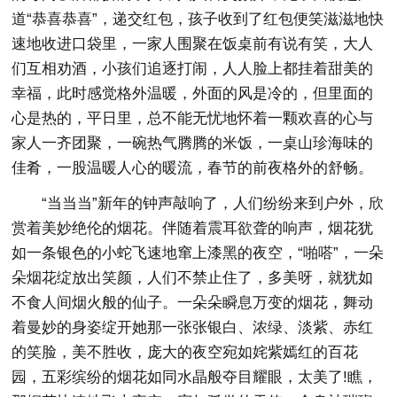
道“恭喜恭喜”，递交红包，孩子收到了红包便笑滋滋地快
速地收进口袋里，一家人围聚在饭桌前有说有笑，大人
们互相劝酒，小孩们追逐打闹，人人脸上都挂着甜美的
幸福，此时感觉格外温暖，外面的风是冷的，但里面的
心是热的，平日里，总不能无忧地怀着一颗欢喜的心与
家人一齐团聚，一碗热气腾腾的米饭，一桌山珍海味的
佳肴，一股温暖人心的暖流，春节的前夜格外的舒畅。
“当当当”新年的钟声敲响了，人们纷纷来到户外，欣
赏着美妙绝伦的烟花。伴随着震耳欲聋的响声，烟花犹
如一条银色的小蛇飞速地窜上漆黑的夜空，“啪嗒”，一朵
朵烟花绽放出笑颜，人们不禁止住了，多美呀，就犹如
不食人间烟火般的仙子。一朵朵瞬息万变的烟花，舞动
着曼妙的身姿绽开她那一张张银白、浓绿、淡紫、赤红
的笑脸，美不胜收，庞大的夜空宛如姹紫嫣红的百花
园，五彩缤纷的烟花如同水晶般夺目耀眼，太美了!瞧，