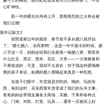
嫩可人的梅花，嗅到处处散发着沁人心脾的香气，不禁
心旷神怡。
新一年的曙光在冉冉上升，那熊熊烈焰之火将会被
我们点燃!
新年记叙文2
按照老家过年的规矩，春节差不多从腊八就开始
了。“腊七腊八，冻死寒鸭”，这是一年中最冷的时候。腊
八节这一天，妈妈会给我们全家熬一锅腊八粥，粥里有
什么红豆、黑豆、黑米、花生、大枣——一大堆粮食和
干果熬成的，可是，我却不太喜欢，对于我这种爱喝稀
粥的孩子来说，粘稠的腊八粥喝起来真是一种煎熬。
在孩子们眼中，年货就是些吃的、喝的、玩的东
西，每到这时，买东西置年货变成了我们的头等大事。
爸爸妈妈会带我走遍各大商场，买糖、干果和各种点
心、门神、对联、灯笼、玩具……通常一买都买上好