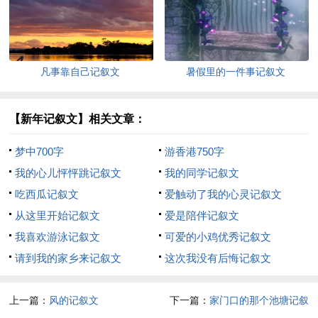
凡事靠自己记叙文
暑假里的一件事记叙文
【新年记叙文】相关文章：
梦中700字
游香港750字
我的心儿怦怦跳记叙文
我的同学记叙文
吃西瓜记叙文
爱触动了我的心灵记叙文
从这里开始记叙文
爱是陪伴记叙文
我喜欢游泳记叙文
可爱的小鸡优秀记叙文
请到我的家乡来记叙文
这次我没有后悔记叙文
上一篇：
风的记叙文
下一篇：
家门口的那个池塘记叙