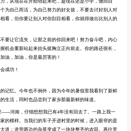
为力，从现在在开始动起来吧，趁现在还是小学，做回自
一个为自己而活，为自己努力的好女孩，不要去讨好别人对
目相看，但你要让别人对你刮目相看，你就得做出比别人的
都不要让它流失，让那之前的你回来吧！努力奋斗吧，内心
把握机会重新站起来抬头挺胸立正向前走。你的路还很长，
。加油，加油，你是最厉害的！
定会成功！
忘的记忆。今年也不例外，因为今年的暑假里我看到了新鲜
鲜的生活，同时也品尝到了家乡那最新鲜的味道。
-----河南，仔细想想我已有4年没有回去了。一路上我一
老家的模样。当我们的车子开进村里的时候，进入眼帘的是
的大道；道旁两边的杂草变成了一块块整齐的农田。再往里