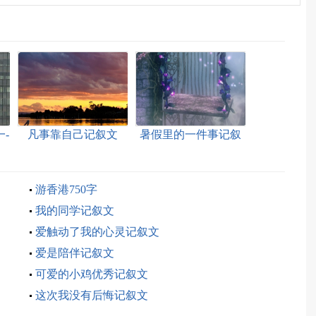
-
凡事靠自己记叙文
暑假里的一件事记叙
文
游香港750字
我的同学记叙文
爱触动了我的心灵记叙文
爱是陪伴记叙文
可爱的小鸡优秀记叙文
这次我没有后悔记叙文