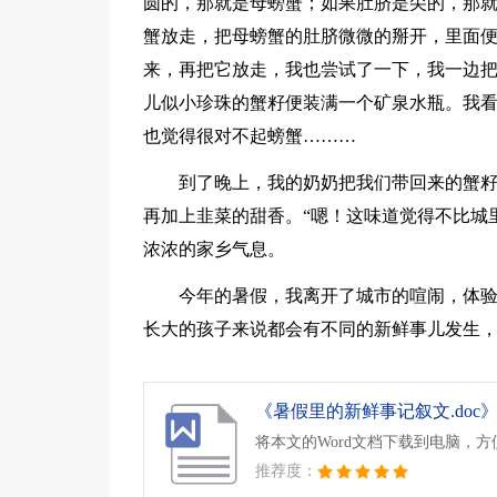
圆的，那就是母螃蟹；如果肚脐是尖的，那
蟹放走，把母螃蟹的肚脐微微的掰开，里面
来，再把它放走，我也尝试了一下，我一边
儿似小珍珠的蟹籽便装满一个矿泉水瓶。我看
也觉得很对不起螃蟹………
到了晚上，我的奶奶把我们带回来的蟹
再加上韭菜的甜香。“嗯！这味道觉得不比城
浓浓的家乡气息。
今年的暑假，我离开了城市的喧闹，体
长大的孩子来说都会有不同的新鲜事儿发生
《暑假里的新鲜事记叙文.doc
将本文的Word文档下载到电脑，
推荐度：