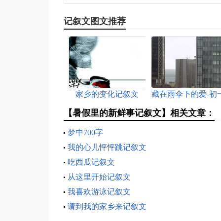
记叙文图文推荐
家乡的变化记叙文
藏在雨伞下的爱-初一
记叙文
【暑假里的新鲜事记叙文】相关文章：
梦中700字
我的心儿怦怦跳记叙文
吃西瓜记叙文
从这里开始记叙文
我喜欢游泳记叙文
请到我的家乡来记叙文