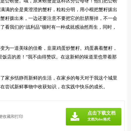
就是公螃蟹。哦，原来螃蟹是这样区分公母呀！他们把公螃
便满满的全是黄澄澄的蟹籽，粒粒分明，用小棍把蟹籽拔出
把蟹籽拨出来，一边还要注意不要把它的肚脐掰掉，不一会
了看我们的“战利品”顿时有一种成就感油然而生，同时，
籽变为一道美味的佳肴，韭菜鸡蛋炒蟹籽。鸡蛋裹着蟹籽，
里饭店的差！”我不由得赞叹。在这新鲜的味道里也带着那
验了家乡恬静而新鲜的生活，在家乡的每天对于我这个城里
，在尝试新鲜事物中收获知识，在实践中快乐的成长。
》
点击下载文档
方便收藏和打印
文档为doc格式