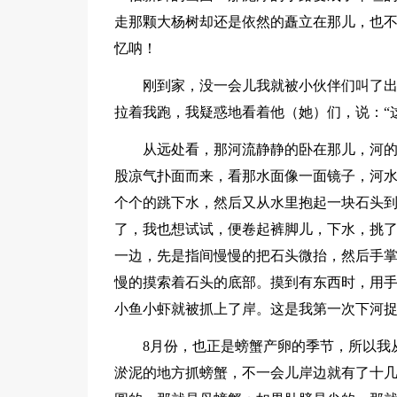
走那颗大杨树却还是依然的矗立在那儿，也
忆呐！
刚到家，没一会儿我就被小伙伴们叫了
拉着我跑，我疑惑地看着他（她）们，说：“这
从远处看，那河流静静的卧在那儿，河
股凉气扑面而来，看那水面像一面镜子，河
个个的跳下水，然后又从水里抱起一块石头
了，我也想试试，便卷起裤脚儿，下水，挑
一边，先是指间慢慢的把石头微抬，然后手
慢的摸索着石头的底部。摸到有东西时，用
小鱼小虾就被抓上了岸。这是我第一次下河
8月份，也正是螃蟹产卵的季节，所以我
淤泥的地方抓螃蟹，不一会儿岸边就有了十