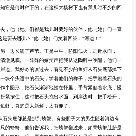
不知它是何时种下的，在这棵大杨树下也有我儿时不少的回
出去，他（她）们都是我儿时要好的伙伴，他（她）们一直
是要去哪儿？”他（她）们笑着回答：“河边！”
的另一边长满了芦苇。正是中午，骄阳似火，走近水面，一
水清澈见底。一阵阵的嬉笑声把我从这陶醉中唤醒，他们一
到岸边。我好奇的凑过去，看见不少的鱼虾从石头底部掉下
了一块个头适中的石头，学着他们的样子，把手贴着石头的
掌作半圆形，把石头渐渐地搂在怀里，手背紧贴着水底，慢
手赶紧按住，这时把石头抱出水面，到岸边时，把手松开，
捉鱼虾，真的是太新鲜，太有趣了。
从石头底部总是抓到螃蟹。有些胆子大的男生随着河边有
几只的螃蟹，他们告诉我，把螃蟹翻过来，如果螃蟹肚脐是