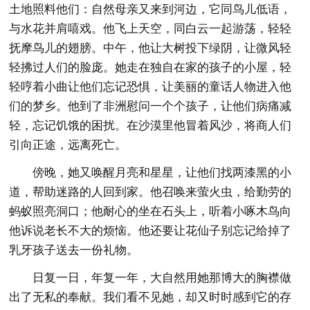
土地照料他们：自然母亲又来到河边，它同鸟儿低语，
与水花并肩嘻戏。他飞上天空，同白云一起游荡，轻轻
抚摩鸟儿的翅膀。中午，他让大树投下绿阴，让微风轻
轻拂过人们的脸庞。她走在独自在家的孩子的小屋，轻
轻哼着小曲让他们忘记恐惧，让美丽的童话人物进入他
们的梦乡。他到了非洲慰问一个个孩子，让他们病痛减
轻，忘记饥饿的困扰。在沙漠里他冒着风沙，将商人们
引向正途，远离死亡。
傍晚，她又唤醒月亮和星星，让他们找两漆黑的小
道，帮助迷路的人回到家。他召唤来萤火虫，给勤劳的
蚂蚁照亮洞口；他耐心的坐在石头上，听着小啄木鸟向
他诉说老长不大的烦恼。他还要让花仙子别忘记给掉了
乳牙孩子送去一份礼物。
日复一日，年复一年，大自然用她那博大的胸襟做
出了无私的奉献。我们看不见她，却又时时感到它的存