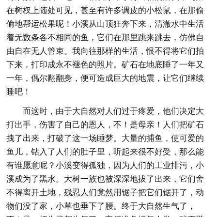
在树杈上随处可见，甚至有许多调皮的小松鼠，在那偷
偷地帮运松果呢！小溪从山顶狂奔下来，清澈水中生活
着无数条各不相同的鱼，它们在那里跳来跳去，仿佛自
由自在无人管束。我向往那样的生活，恨不得将它们拍
下来，打印成永不褪色的照片。矿石在地底睡了一年又
一年，偶尔翻翻身，便可造成巨大的地震，让它们继续
睡吧！
而这时，由于大自然对人们过于疼爱，他们决定大
打出手，伤害了自己的恩人，不！是母亲！人们把矿石
拽了出来，打破了这一场睡梦。大量的捕鱼，使可爱的
鱼儿，钻入了人们的肚子里，听起来很不好受，那么能
有谁愿意呢？小溪变得孤独，因为人们的工业排污，小
溪成为了黑水。大树一族也被深深地拔了出来，它们舍
不得离开土地，残忍人们竟然用锯子把它们锯开了，动
物们没了家，小草也垂下了腰。终于大自然生气了，