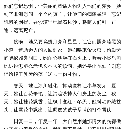
他们忘记恐惧，让美丽的童话人物进入他们的梦乡。她
到了非洲慰问一个个的孩子，让他们的病痛减轻，忘记
饥饿的困扰。在沙漠里她冒着风沙，将商人们引上正
途，远离死亡。
傍晚，她又要唤醒月亮和星星，让它们照亮漆黑的
小道，帮助迷人的人回到家。她召唤来萤火虫，给勤劳
的蚂蚁照亮洞口，她耐心地坐在石头上，听着小啄鸟向
她诉说怎能么老也长不大的烦恼。她还要让花仙子别忘
记给掉了乳牙的孩子送去一份礼物，
春天，她让冰川融化，挥动魔棒让小草发芽；夏
天，她让百花争艳，让清流洗掉人们身上的灰尘；秋
天，她让桂花飘香，让枫叶变红；冬天，她抖动鸭绒枕
头，让雪花中飘出，让调皮的孩子尽情的打个雪仗。
日复一日，年复一年，大自然用她那博大的胸襟做