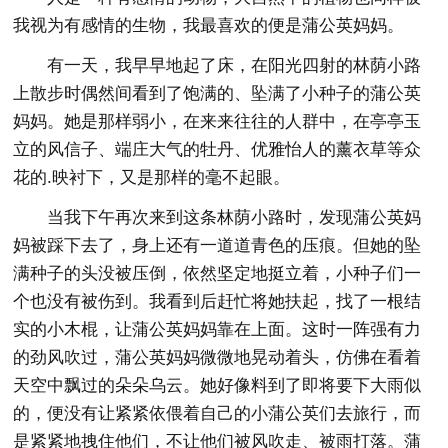
我视为有感情的生物，我最喜欢的便是蒲公英妈妈。
有一天，我早早地起了床，在阳光四射的林荫小路
上散步时偶然间看到了饱满的、坠满了小种子的蒲公英
妈妈。她是那样弱小，在来来往往的人群中，在亭亭玉
立的风信子、端庄大气的牡丹、优雅怡人的薰衣草等众
花的.映衬下，又是那样的毫不起眼。
当我下午再次来到这条林荫小路时，发现蒲公英妈
妈被踩下去了，身上还有一道道青色的压痕。但她的坠
满种子的头没被压倒，依然坚定地挺立着，小种子们一
个也没有被伤到。我看到后赶忙将她扶起，找了一根结
实的小木棍，让蒲公英妈妈靠在上面。这时一阵强有力
的劲风吹过，蒲公英妈妈微微地晃动着头，仿佛在看着
天空中飘过的朵朵乌云。她好像料到了即将要下大雨似
的，便没有让紧紧依偎着自己的小蒲公英们去旅行，而
是紧紧地拽住他们，不让他们被风吹走、被雨打落。蒲