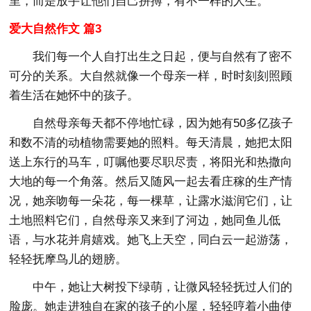
里，而是放手让他们自己拼搏，有不一样的人生。
爱大自然作文 篇3
我们每一个人自打出生之日起，便与自然有了密不
可分的关系。大自然就像一个母亲一样，时时刻刻照顾
着生活在她怀中的孩子。
自然母亲每天都不停地忙碌，因为她有50多亿孩子
和数不清的动植物需要她的照料。每天清晨，她把太阳
送上东行的马车，叮嘱他要尽职尽责，将阳光和热撒向
大地的每一个角落。然后又随风一起去看庄稼的生产情
况，她亲吻每一朵花，每一棵草，让露水滋润它们，让
土地照料它们，自然母亲又来到了河边，她同鱼儿低
语，与水花并肩嬉戏。她飞上天空，同白云一起游荡，
轻轻抚摩鸟儿的翅膀。
中午，她让大树投下绿萌，让微风轻轻抚过人们的
脸庞。她走进独自在家的孩子的小屋，轻轻哼着小曲使