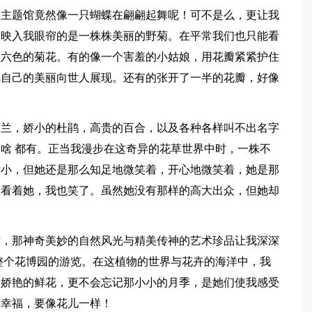
的主题馆竟然像一只蝴蝶在翩翩起舞呢！可不是么，更让我
，映入我眼帘的是一株株美丽的野菊。在平常我们也只能看
颜六色的菊花。有的像一个害羞的小姑娘，用花瓣紧紧护住
把自己的美丽向世人展现。还有的张开了一半的花瓣，好像
蝶兰，娇小的杜鹃，高贵的百合，以及各种各样叫不出名字
啥 都有。正当我漫步在这奇异的花草世界中时，一株不
娇小，但她还是那么知足地微笑着，开心地微笑着，她是那
。看着她，我也笑了。虽然她没有那样的高大出众，但她却
馆，那神奇美妙的自然风光与精美传神的艺术珍品让我深深
整个花博园的游览。在这植物的世界与花卉的海洋中，我
朵娇艳的鲜花，更不会忘记那小小的月季，是她们使我感受
的幸福，要像花儿一样！