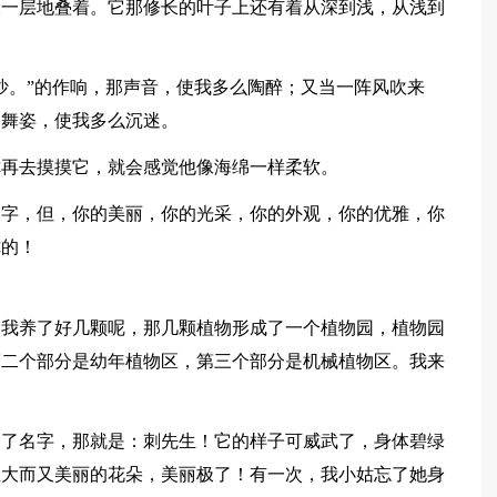
又一层地叠着。它那修长的叶子上还有着从深到浅，从浅到
沙。”的作响，那声音，使我多么陶醉；又当一阵风吹来
那舞姿，使我多么沉迷。
你再去摸摸它，就会感觉他像海绵一样柔软。
名字，但，你的美丽，你的光采，你的外观，你的优雅，你
你的！
，我养了好几颗呢，那几颗植物形成了一个植物园，植物园
第二个部分是幼年植物区，第三个部分是机械植物区。我来
起了名字，那就是：刺先生！它的样子可威武了，身体碧绿
巨大而又美丽的花朵，美丽极了！有一次，我小姑忘了她身