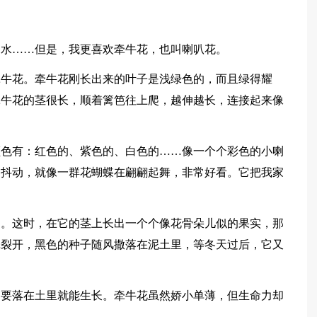
仙水……但是，我更喜欢牵牛花，也叫喇叭花。
牵牛花。牵牛花刚长出来的叶子是浅绿色的，而且绿得耀
牵牛花的茎很长，顺着篱笆往上爬，越伸越长，连接起来像
颜色有：红色的、紫色的、白色的……像一个个彩色的小喇
中抖动，就像一群花蝴蝶在翩翩起舞，非常好看。它把我家
了。这时，在它的茎上长出一个个像花骨朵儿似的果实，那
壳裂开，黑色的种子随风撒落在泥土里，等冬天过后，它又
只要落在土里就能生长。牵牛花虽然娇小单薄，但生命力却