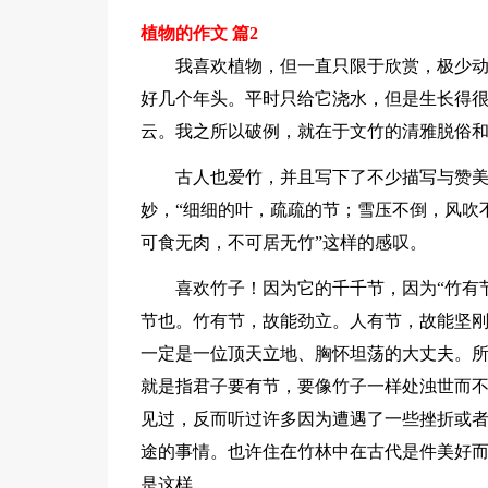
植物的作文 篇2
我喜欢植物，但一直只限于欣赏，极少
好几个年头。平时只给它浇水，但是生长得
云。我之所以破例，就在于文竹的清雅脱俗
古人也爱竹，并且写下了不少描写与赞
妙，“细细的叶，疏疏的节；雪压不倒，风吹
可食无肉，不可居无竹”这样的感叹。
喜欢竹子！因为它的千千节，因为“竹有
节也。竹有节，故能劲立。人有节，故能坚刚
一定是一位顶天立地、胸怀坦荡的大丈夫。所
就是指君子要有节，要像竹子一样处浊世而
见过，反而听过许多因为遭遇了一些挫折或
途的事情。也许住在竹林中在古代是件美好
是这样。