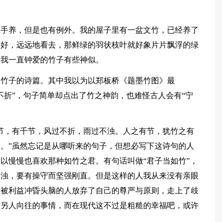
动手养，但是也有例外。我的屋子里有一盆文竹，已经养了
很好，远远地看去，那鲜绿的羽状枝叶就好象片片飘浮的绿
和我一直钟爱的竹子有些神似。
美竹子的诗篇。其中我以为以郑板桥《题墨竹图》最
不折”，句子简单却点出了竹之神韵，也难怪古人会有“宁
节，有千节，风过不折，雨过不浊。人之有节，犹竹之有
。”虽然忘记是从哪听来的句子，但想必写下这诗句的人
以慢慢也喜欢那种如竹之君。有句话叫做“君子当如竹”，
不浊，要有操守而坚强刚直。但是这样的人我从来没有亲眼
者被利益冲昏头脑的人放弃了自己的尊严与原则，走上了歧
而另人向往的事情，而在现代这不过是粗糙的幸福吧，或许