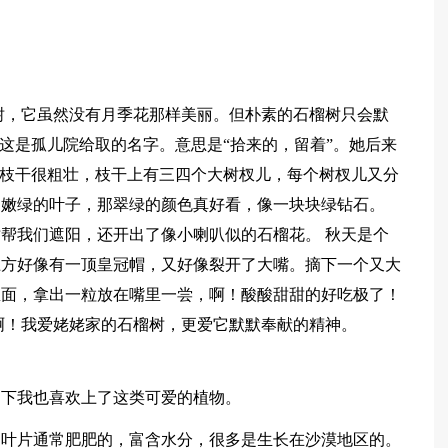
树，它虽然没有月季花那样美丽。但朴素的石榴树只会默
，这是孤儿院给取的名字。意思是“拾来的，留着”。她后来
的`枝干很粗壮，枝干上有三四个大树杈儿，每个树杈儿又分
了嫩绿的叶子，那翠绿的颜色真好看，像一块块绿钻石。
帮我们遮阳，还开出了像小喇叭似的石榴花。 秋天是个
上方好像有一顶皇冠帽，又好像裂开了大嘴。摘下一个又大
里面，拿出一粒放在嘴里一尝，啊！酸酸甜甜的好吃极了！
啊！我爱姥姥家的石榴树，更爱它默默奉献的精神。
响下我也喜欢上了这类可爱的植物。
的叶片通常肥肥的，富含水分，很多是生长在沙漠地区的。