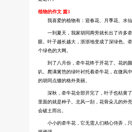
植物的作文 篇3
我喜爱的植物有：迎春花、月季花、水
一到夏天，我家胡同两旁就长出了许多
眼。叶子越长越大，浙浙地变成了深绿色。
个绿色的大网。
到了八月份，牵牛花终于开花了。花的
叭。爬满篱笆的绿叶衬托着牵牛花，在微风
的胡同点缀的格外美丽。
深秋，牵牛花全部开完了，叶子也枯黄
里面的就是种子。北风一刮，花骨朵儿的外
会破土而出。
小小的牵牛花，它无需人们精心侍弄，
很顽强。