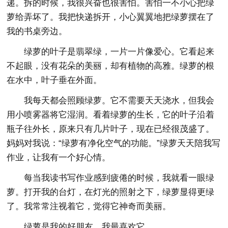
递。拆的时候，我很兴奋也很害怕。害怕一不小心把绿
萝给弄坏了。我把快递拆开，小心翼翼地把绿萝摆在了
我的书桌旁边。
绿萝的叶子是翡翠绿，一片一片像爱心。它看起来
不起眼，没有花朵的美丽，却有植物的高雅。绿萝的根
在水中，叶子垂在外面。
我每天都会照顾绿萝。它不需要天天浇水，但我会
用小喷雾器将它湿润。看着绿萝的生长，它的叶子沿着
瓶子往外长，原来只有几片叶子，现在已经很茂盛了。
妈妈对我说：“绿萝有净化空气的功能。”绿萝天天陪我写
作业，让我有一个好心情。
每当我读书写作业感到疲倦的时候，我就看一眼绿
萝。打开我的台灯，在灯光的照射之下，绿萝显得更绿
了。我常常注视着它，觉得它神奇而美丽。
绿萝是我的好朋友，我最喜欢它。