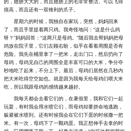
的，翅膀大大的，而且翅膀上的毛非常整洁。可以飞得
很高，而且还有一双锋利的爪子。
星期六的时候，我独自在家玩，突然，妈妈回来
了，而且手里提着两只鸡。我奇怪地问：“这是什么鸡
呀？”妈妈回答：“这两只是母鸡。”随后我去帮妈妈把母
鸡放在院子里，它们左顾右盼，似乎在看着周围是否有
危险。我先在桶里拿了一把米，走出门口，然后扔向了
母鸡，母鸡见自己的周围全是丰富可口的大米，争分夺
秒地吃了起来，不分上下。最后，母鸡们居然在几秒内
把大米吃得空空如也。就是因为我每天给母鸡们喂大米
吃，所以我跟母鸡的感情越来越好。
我每天都会去看它们的，在暑假里，我和它们一起
玩耍，有时我会用水喷它们，而母鸡却要拼命地逃跑，
躲避被水喷到。还有时候我会在它们下蛋的时候撒一把
米。有一次，母鸡下了一颗鸡蛋。我正想伸手去拿的时