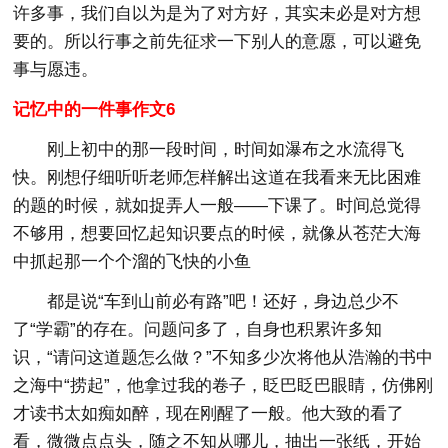
许多事，我们自以为是为了对方好，其实未必是对方想
要的。所以行事之前先征求一下别人的意愿，可以避免
事与愿违。
记忆中的一件事作文6
刚上初中的那一段时间，时间如瀑布之水流得飞
快。刚想仔细听听老师怎样解出这道在我看来无比困难
的题的时候，就如捉弄人一般——下课了。时间总觉得
不够用，想要回忆起知识要点的时候，就像从苍茫大海
中抓起那一个个溜的飞快的小鱼
都是说“车到山前必有路”吧！还好，身边总少不
了“学霸”的存在。问题问多了，自身也积累许多知
识，“请问这道题怎么做？”不知多少次将他从浩瀚的书中
之海中“捞起”，他拿过我的卷子，眨巴眨巴眼睛，仿佛刚
才读书太如痴如醉，现在刚醒了一般。他大致的看了
看，微微点点头，随之不知从哪儿，抽出一张纸，开始