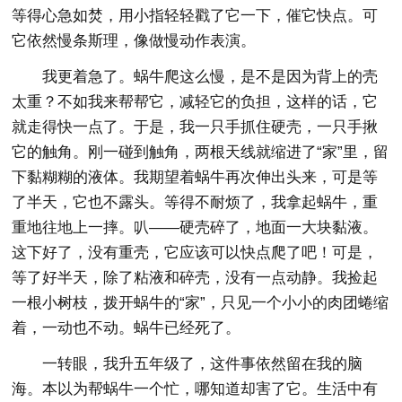
等得心急如焚，用小指轻轻戳了它一下，催它快点。可
它依然慢条斯理，像做慢动作表演。
我更着急了。蜗牛爬这么慢，是不是因为背上的壳
太重？不如我来帮帮它，减轻它的负担，这样的话，它
就走得快一点了。于是，我一只手抓住硬壳，一只手揪
它的触角。刚一碰到触角，两根天线就缩进了“家”里，留
下黏糊糊的液体。我期望着蜗牛再次伸出头来，可是等
了半天，它也不露头。等得不耐烦了，我拿起蜗牛，重
重地往地上一摔。叭——硬壳碎了，地面一大块黏液。
这下好了，没有重壳，它应该可以快点爬了吧！可是，
等了好半天，除了粘液和碎壳，没有一点动静。我捡起
一根小树枝，拨开蜗牛的“家”，只见一个小小的肉团蜷缩
着，一动也不动。蜗牛已经死了。
一转眼，我升五年级了，这件事依然留在我的脑
海。本以为帮蜗牛一个忙，哪知道却害了它。生活中有