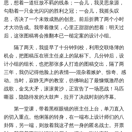
思，想着一道狂放不羁的线条；一会儿，我灵思泉源，
勾勒着一只金光闪闪的胜利之冠；一会儿，我摇头叹
息，否决了一个未致成熟的创意。前后折腾了两个小时
才大功告成。我带着微笑，心里正甜甜的想着：明天过
后，这张图稿将会推翻本已一槌定案的设计小组。
隔了两天，我提早了十分钟到校，利用交联络簿的
机会，把图稿压在班主任桌上的鼠标下。几分钟后，设
计小组的组长，也把那张多人打造的图稿交出，隔了两
三年，我仍记得他脸上的表情──混杂着嫉妒、惊奇、感
动。当时，寂静无声的教室，彷彿响起了最慷慨激昂的
战歌，金戈大矛，滚滚黄沙，正宣告了一场恶战！马匹
嘶嚣，隐隐待发的大鼓声，拉开了决战时刻的序幕。
第一堂课，带着黑框眼镜的班主任上台，单刀直入
的切入重点。他俐落的转身，在一端布上设计师们的八
卦阵，另一端，则放着我这孑然一身的匿名战士。开票