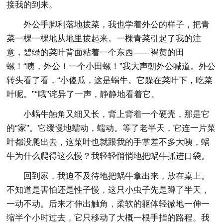
接我的到来。
外公手脚利落地拔菜，我也学着外公的样子，把青
菜一棵一棵地从地里拔起来。一棵青菜引起了我的注
意，碧绿的菜叶背面粘着一个东西——褐黄的田
螺！“咦，外公！一个小田螺！”我大声朝外公喊道。外公
转头看了看，“小傻瓜，这是蜗牛。它躲在菜叶下，吃菜
叶呢。”“哦”诧异了一声，静静地看着它。
小蜗牛触角又细又长，背上背着一个硬壳，那是它
的“家”。它缓慢地蠕动，蠕动。等了老半天，它连一片菜
叶都没爬出去，这菜叶也就跟我的手掌差不多大咦，蜗
牛为什么爬得这么慢？我轻轻悄悄地把蜗牛抓进口袋。
回到家，我迫不及待地把蜗牛拿出来，放在桌上。
不知道是害怕还是性子慢，这只小虫子先是蹲了半天，
一动不动。后来才伸出触角，柔软的躯体轻微地一伸一
缩半个小时过去，它只移动了大概一根手指的路程。我