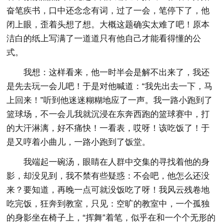
奋笔疾书，口中还念念有词，过了一会，笔停下了，他
闭上眼，歪着头想了想。大概这题确实太难了吧！原本
洁白的纸上写满了一道道只有他自己才能看得懂的公
式。
我想：这样看来，他一时半会是解不出来了，我还
是先去玩一会儿吧！于是对他喊道：“我先出去一下，马
上回来！”听到他迷迷糊糊地应了一声。我一路小跑到了
篮球场，不一会儿我就沉浸在东奔西跑的篮球赛中，打
的大汗淋漓，好不痛快！一看表，哎呀！该吃饭了！于
是又哼着小曲儿，一路小跑到了饭堂。
我端起一碗汤，眼睛在人群中交集的寻找着他的身
影，却没见到，我不禁有些疑惑：不会吧，他怎么还没
来？要知道，再晚一点可就没饭吃了呀！我风云残卷地
吃完饭，狂奔到教室，只见：空旷的教室中，一个孤独
的身影坐在椅子上，“挥舞”着笔，似乎在和一个个无形的