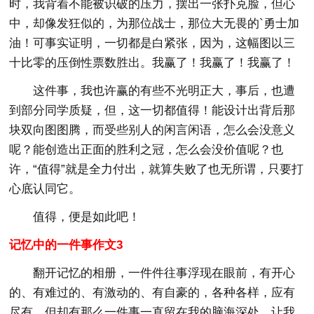
时，我背着不能被识破的压力，摆出一张扑克脸，但心
中，却像发狂似的，为那位战士，那位大无畏的`勇士加
油！可事实证明，一切都是白紧张，因为，这幅图以三
十比零的压倒性票数胜出。我赢了！我赢了！我赢了！
这件事，我也许赢的有些不光明正大，事后，也遭
到部分同学质疑，但，这一切都值得！能设计出背后那
块双向图图腾，而受些别人的闲言闲语，怎么会没意义
呢？能创造出正面的胜利之冠，怎么会没价值呢？也
许，“值得”就是全力付出，就算失败了也无所谓，只要打
心底认同它。
值得，便是如此吧！
记忆中的一件事作文3
翻开记忆的相册，一件件往事浮现在眼前，有开心
的、有难过的、有激动的、有自豪的，各种各样，应有
尽有，但却有那么一件事一直留在我的脑海深处，让我