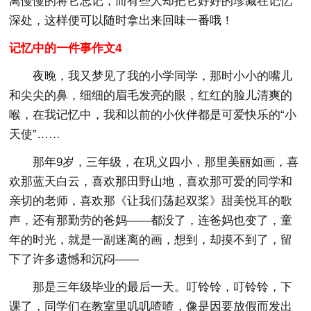
离慢慢的将它忘记，而有些人却把它好好的珍藏在记忆
深处，这样便可以随时拿出来回味一番哦！
记忆中的一件事作文4
夜晚，我又梦见了我的小学同学，那时小小的嘴儿
和尖尖的鼻，细细的眉毛发亮的眼，红红的脸儿清爽的
喉，在我记忆中，我和以前的小伙伴都是可爱快乐的“小
天使”……
那年9岁，三年级，在巩义四小，那里美丽如画，喜
欢那蓝天白云，喜欢那田野山地，喜欢那可爱的同学和
亲切的老师，喜欢那《让我们荡起双桨》甜美悦耳的歌
声，还有那勤劳的爸妈——都没了，连爸妈也变了，童
年的时光，就是一副迷离的画，想到，却摸不到了，留
下了许多遗憾和沉闷——
那是三年级毕业的最后一天。叮铃铃，叮铃铃，下
课了，同学们在教室里叽叽喳喳，像是因要放假而发出