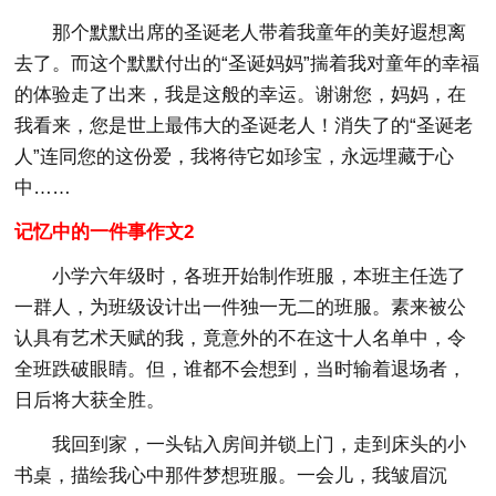
那个默默出席的圣诞老人带着我童年的美好遐想离
去了。而这个默默付出的“圣诞妈妈”揣着我对童年的幸福
的体验走了出来，我是这般的幸运。谢谢您，妈妈，在
我看来，您是世上最伟大的圣诞老人！消失了的“圣诞老
人”连同您的这份爱，我将待它如珍宝，永远埋藏于心
中……
记忆中的一件事作文2
小学六年级时，各班开始制作班服，本班主任选了
一群人，为班级设计出一件独一无二的班服。素来被公
认具有艺术天赋的我，竟意外的不在这十人名单中，令
全班跌破眼睛。但，谁都不会想到，当时输着退场者，
日后将大获全胜。
我回到家，一头钻入房间并锁上门，走到床头的小
书桌，描绘我心中那件梦想班服。一会儿，我皱眉沉