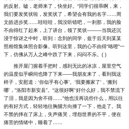
的反射。嘘，老师来了，快坐好。“同学们很乖啊，来，
我们要发奖状啦，发奖状了，希望会有我的名字……周
文皓进步奖……哇哇哇，我没听错吧，一刹那，我的脸
不由得红了起来，上了讲台，领了奖状———当我还沉
浸于惊讶之中时，听到：念到的同学，兹于后天到某某
照相馆集体照合影像。听到这里，我的心不由得“咯噔"一
下，仿佛从万人之峰中跌了下来，闷闷不乐。( )
推开屋门握着手把时，感到无比的冰凉，屋里空气
的温度似乎瞬间也降了下来——我朋友来了，看到我这
样子，安慰道：‘你似乎有心事’。‘我要搬家了’，‘搬到
哪’，"洛阳市新安县”。“这很好啊’‘好什么好，我不禁流下
了泪，我是因为舍不得……"他也没再说些什么，用以往
的有好方式，轻轻地往胸脯方向捶了一下，他走了。我
不禁的摔在了床上，失声痛哭，埋怨世界的不平，便在
痛苦的情绪中，睡着了……