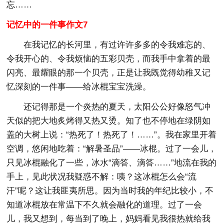
忘……
记忆中的一件事作文7
在我记忆的长河里，有过许许多多的令我难忘的、
令我开心的、令我烦恼的五彩贝壳，而我手中拿着的最
闪亮、最耀眼的那一个贝壳，正是让我既觉得幼稚又记
忆深刻的一件事——给冰棍宝宝洗澡。
还记得那是一个炎热的夏天，太阳公公好像怒气冲
天似的把大地炙烤得又热又烫。知了也不停地在绿阴如
盖的大树上说：“热死了！热死了！……”。我在家里开着
空调，悠闲地吃着：“解暑圣品”——冰棍。过了一会儿，
只见冰棍融化了一些，冰水“滴答、滴答……”地流在我的
手上，见此状况我疑惑不解：咦？这冰棍怎么会“流
汗”呢？这让我匪夷所思。因为当时我的年纪比较小，不
知道冰棍放在常温下不久就会融化的道理。过了一会
儿，我又想到，每当到了晚上，妈妈看见我很热就给我