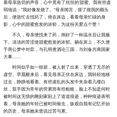
着母亲急切的声音，心中竟有了丝丝的'甜蜜。我有些虚
弱地说：“我好像发烧了。”母亲闻言，摸了摸我的额头
后，便急忙去找药了，倚在床边，看着母亲忙碌的身
影，心中的甜蜜愈发的浓郁，为这份关爱点个赞！
不久，母亲便找来了药，倒好了一杯温水后让我服
下。淡淡的苦涩使甜蜜愈发的浓郁。躺在床上，不久便
于周公梦中对弈，与孔明煮酒论三国，与刘备共商国家
大事……
时间似乎如一枝箭，被人射了出来，穿透了无尽的
虚空。早晨醒来后，看见母亲正伏在床边，我轻轻地移
过去，静静地看着。有些凌乱的头发中夹杂着几缕白
丝，双手因为常年的劳累而有些粗糙，脸上不知是何时
被时间这无情的雕刻家刻上了道道痕迹，种种痕迹表明
着，母亲她的年轻已被时间偷去，纵观自我有记忆开始
的历史，母亲她未曾说过苦与累。