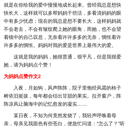
就是在你给我的爱中慢慢地成长起来。曾经我总是想快
快长大，这样就可以多帮妈妈干些活，多看清妈妈的眼
中有多少忧虑；现在的我总是想不要长大，这样妈妈就
不会老去，不会有皱纹爬上她的眼角，而她，也不会望
着镜中的自己叹息，无奈着许许多多的无奈，惆怅着许
许多多的惆怅。妈妈对我的爱是世界上最伟大的爱。
这就是我的妈妈，她很普通，很平凡，但是我很爱
她，请为妈妈点个赞！
为妈妈点赞作文2
入夜，月如钩，风声阵阵，院子里饱经风霜的柿子
树依旧挺拔，每年都会结出甘甜的果实。拉开窗户，阵
阵凉风让脑海中的记忆愈发的凝实……
某日夜，不知为何竟然发烧了，我轻声呼唤着母
亲，母亲见我面色有些苍白，便急忙问道：“怎么了？”听