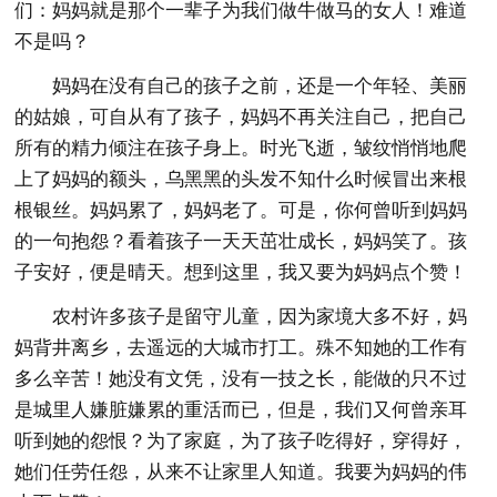
们：妈妈就是那个一辈子为我们做牛做马的女人！难道
不是吗？
妈妈在没有自己的孩子之前，还是一个年轻、美丽
的姑娘，可自从有了孩子，妈妈不再关注自己，把自己
所有的精力倾注在孩子身上。时光飞逝，皱纹悄悄地爬
上了妈妈的额头，乌黑黑的头发不知什么时候冒出来根
根银丝。妈妈累了，妈妈老了。可是，你何曾听到妈妈
的一句抱怨？看着孩子一天天茁壮成长，妈妈笑了。孩
子安好，便是晴天。想到这里，我又要为妈妈点个赞！
农村许多孩子是留守儿童，因为家境大多不好，妈
妈背井离乡，去遥远的大城市打工。殊不知她的工作有
多么辛苦！她没有文凭，没有一技之长，能做的只不过
是城里人嫌脏嫌累的重活而已，但是，我们又何曾亲耳
听到她的怨恨？为了家庭，为了孩子吃得好，穿得好，
她们任劳任怨，从来不让家里人知道。我要为妈妈的伟