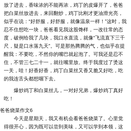
放了进去，香味浓的不能再浓，鸡丁的皮爆开了，爸爸
把白菜丝放进去，来回翻炒，鸡丁比刚才更油滑光亮，
似乎在说：“好舒服，好舒服，就像温泉一样！”这时，我
忍不住想吃一块，爸爸看见我这股馋样，一改往常的态
度，破例给我了几块，我口水直流，就像“飞流直下三千
尺，疑是口水落九天”。可是那热腾腾的气，也似乎在提
醒我：不要吃，不然你的嘴巴就起泡了。可我还是忍不
住，不管三七二十一，就往嘴里放。终于我度过了烫这
一关，哇！好香好香，鸡丁白菜丝又香又脆又好吃，吃
的我连舌头都想咽下去。
爆炒鸡丁和白菜丝儿，一对好兄弟，爆炒鸡丁真好
吃！
爸爸烧菜作文6
今天是星期天，我又有机会看爸爸烧菜了。心里觉
得很开心，因为既可以尝到美味，又可以学到本领，这