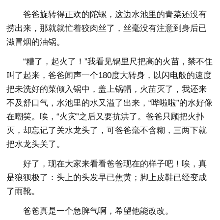
爸爸旋转得正欢的陀螺，这边水池里的青菜还没有
捞出来，那就就忙着狡肉丝了，丝毫没有注意到身后已
滋冒烟的油锅。
“糟了，起火了！”我看见锅里尺把高的火苗，禁不住
叫了起来，爸爸闻声一个180度大转身，以闪电般的速度
把未洗好的菜倾入锅中，盖上锅帽，火苗灭了，我还来
不及舒口气，水池里的水又溢了出来，“哗啦啦”的水好像
在嘲笑。唉，“火灾”之后又要抗洪了。爸爸只顾把火扑
灭，却忘记了关水龙头了，可爸爸毫不含糊，三两下就
把水龙头关了。
好了，现在大家来看看爸爸现在的样子吧！唉，真
是狼狈极了：头上的头发早已焦黄；脚上皮鞋已经变成
了雨靴。
爸爸真是一个急脾气啊，希望他能改改。