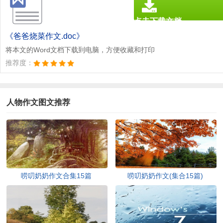
点击下载文档
文档为doc格式
《爸爸烧菜作文.doc》
将本文的Word文档下载到电脑，方便收藏和打印
推荐度：
人物作文图文推荐
唠叨奶奶作文合集15篇
唠叨奶奶作文(集合15篇)