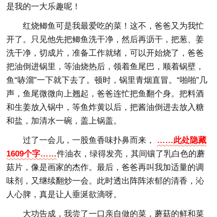
是我的一大乐趣呢！
红烧鲫鱼可是我最爱吃的菜！这不，爸爸又为我忙
开了。只见他先把鲫鱼洗干净，然后再沥干，把葱、姜
洗干净，切成片，准备工作就绪，可以开始烧了，爸爸
把油倒进锅里，等油烧热后，领着鱼尾巴，顺着锅壁，
鱼“哧溜”一下就下去了。顿时，锅里青烟直冒。“啪啪”几
声，鱼尾微微向上翘起，爸爸连忙把鱼翻个身。把料酒
和生姜放入锅中，等鱼炸黄以后，把酱油倒进去放入糖
和盐，加清水一碗，盖上锅盖。
过了一会儿，一股鱼香味扑鼻而来，
……此处隐藏
1609个字……
件油衣，绿得发亮，其间镶了乳白色的蘑
菇片，像是画家的杰作。最后，爸爸再叫我加适量的调
味剂，又继续翻炒一会。此时透出阵阵浓郁的清香，沁
人心脾，真是让人垂涎欲滴呀。
大功告成，我尝了一口亲自做的菜，蘑菇的鲜和菜