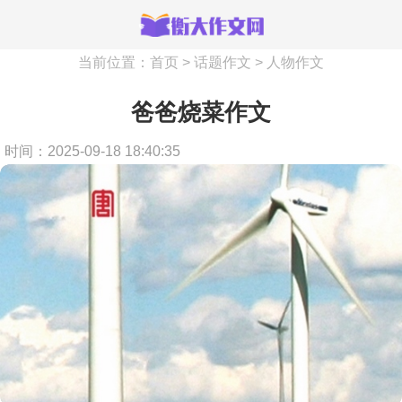
当前位置：
首页
>
话题作文
>
人物作文
爸爸烧菜作文
时间：2025-09-18 18:40:35