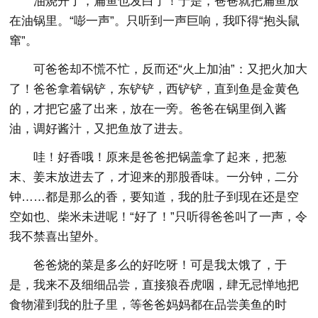
油烧开了，扁鱼也发白了！于是，爸爸就把扁鱼放
在油锅里。“嘭一声”。只听到一声巨响，我吓得“抱头鼠
窜”。
可爸爸却不慌不忙，反而还“火上加油”：又把火加大
了！爸爸拿着锅铲，东铲铲，西铲铲，直到鱼是金黄色
的，才把它盛了出来，放在一旁。爸爸在锅里倒入酱
油，调好酱汁，又把鱼放了进去。
哇！好香哦！原来是爸爸把锅盖拿了起来，把葱
末、姜末放进去了，才迎来的那股香味。一分钟，二分
钟……都是那么的香，要知道，我的肚子到现在还是空
空如也、柴米未进呢！“好了！”只听得爸爸叫了一声，令
我不禁喜出望外。
爸爸烧的菜是多么的好吃呀！可是我太饿了，于
是，我来不及细细品尝，直接狼吞虎咽，肆无忌惮地把
食物灌到我的肚子里，等爸爸妈妈都在品尝美鱼的时