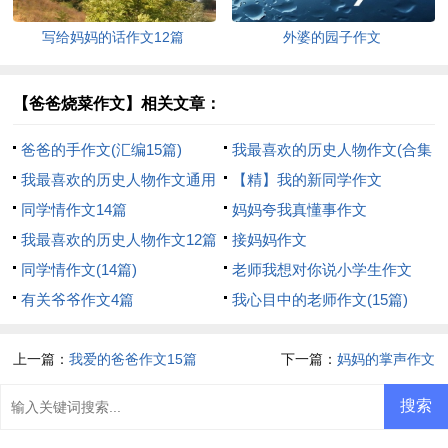
写给妈妈的话作文12篇
外婆的园子作文
【爸爸烧菜作文】相关文章：
爸爸的手作文(汇编15篇)
我最喜欢的历史人物作文(合集
我最喜欢的历史人物作文通用
15篇)
【精】我的新同学作文
15篇
同学情作文14篇
妈妈夸我真懂事作文
我最喜欢的历史人物作文12篇
接妈妈作文
同学情作文(14篇)
老师我想对你说小学生作文
有关爷爷作文4篇
我心目中的老师作文(15篇)
上一篇：
我爱的爸爸作文15篇
下一篇：
妈妈的掌声作文