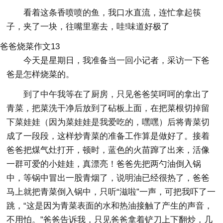
看着这条香喷喷的鱼，我口水直流，连忙拿起筷
子，夹了一块，往嘴里塞去，哇!味道好极了
爸爸烧菜作文13
今天是星期日，我准备当一回小记者，采访一下爸
爸是怎样烧菜的。
到了中午我等在了厨房，只见爸爸笑呵呵的拿出了
青菜，把菜洗干净后放到了砧板上面，在把菜根切掉留
下菜娃娃（因为菜娃娃是我爱吃的，嘿嘿）后将青菜切
成了一段段，这样炒青菜的准备工作算是做好了。接着
爸爸把煤气灶打开，顿时，蓝色的火苗蹿了出来，活像
一群可爱的小娃娃，真漂亮！爸爸先把两勺油倒入锅
中，等锅中冒出一股青烟了，说明油已经很热了，爸爸
马上就把青菜倒入锅中，只听“滋啦”一声，可把我吓了一
跳，“这是因为青菜表面的水和热油接触了产生的声音，
不用怕。”爸爸告诉我，只见爸爸拿着铲刀上下翻炒，几