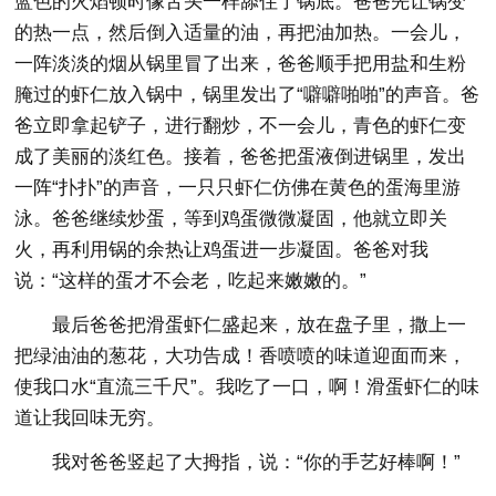
蓝色的火焰顿时像舌头一样舔住了锅底。爸爸先让锅变
的热一点，然后倒入适量的油，再把油加热。一会儿，
一阵淡淡的烟从锅里冒了出来，爸爸顺手把用盐和生粉
腌过的虾仁放入锅中，锅里发出了“噼噼啪啪”的声音。爸
爸立即拿起铲子，进行翻炒，不一会儿，青色的虾仁变
成了美丽的淡红色。接着，爸爸把蛋液倒进锅里，发出
一阵“扑扑”的声音，一只只虾仁仿佛在黄色的蛋海里游
泳。爸爸继续炒蛋，等到鸡蛋微微凝固，他就立即关
火，再利用锅的余热让鸡蛋进一步凝固。爸爸对我
说：“这样的蛋才不会老，吃起来嫩嫩的。”
最后爸爸把滑蛋虾仁盛起来，放在盘子里，撒上一
把绿油油的葱花，大功告成！香喷喷的味道迎面而来，
使我口水“直流三千尺”。我吃了一口，啊！滑蛋虾仁的味
道让我回味无穷。
我对爸爸竖起了大拇指，说：“你的手艺好棒啊！”