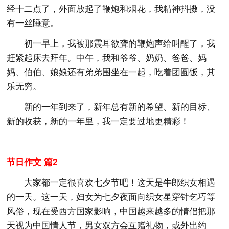
经十二点了，外面放起了鞭炮和烟花，我精神抖擞，没
有一丝睡意。
初一早上，我被那震耳欲聋的鞭炮声给叫醒了，我
赶紧起床去拜年。中午，我和爷爷、奶奶、爸爸、妈
妈、伯伯、娘娘还有弟弟围坐在一起，吃着团圆饭，其
乐无穷。
新的一年到来了，新年总有新的希望、新的目标、
新的收获，新的一年里，我一定要过地更精彩！
节日作文 篇2
大家都一定很喜欢七夕节吧！这天是牛郎织女相遇
的一天。这一天，妇女为七夕夜面向织女星穿针乞巧等
风俗，现在受西方国家影响，中国越来越多的情侣把那
天视为中国情人节，男女双方会互赠礼物，或外出约