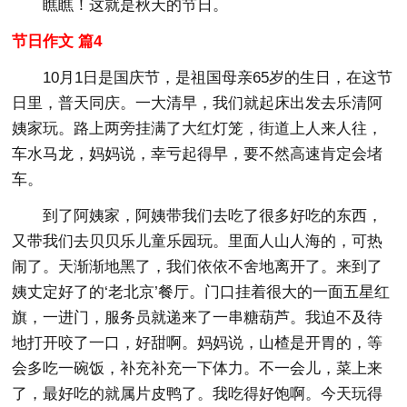
瞧瞧！这就是秋天的节日。
节日作文 篇4
10月1日是国庆节，是祖国母亲65岁的生日，在这节
日里，普天同庆。一大清早，我们就起床出发去乐清阿
姨家玩。路上两旁挂满了大红灯笼，街道上人来人往，
车水马龙，妈妈说，幸亏起得早，要不然高速肯定会堵
车。
到了阿姨家，阿姨带我们去吃了很多好吃的东西，
又带我们去贝贝乐儿童乐园玩。里面人山人海的，可热
闹了。天渐渐地黑了，我们依依不舍地离开了。来到了
姨丈定好了的‘老北京’餐厅。门口挂着很大的一面五星红
旗，一进门，服务员就递来了一串糖葫芦。我迫不及待
地打开咬了一口，好甜啊。妈妈说，山楂是开胃的，等
会多吃一碗饭，补充补充一下体力。不一会儿，菜上来
了，最好吃的就属片皮鸭了。我吃得好饱啊。今天玩得