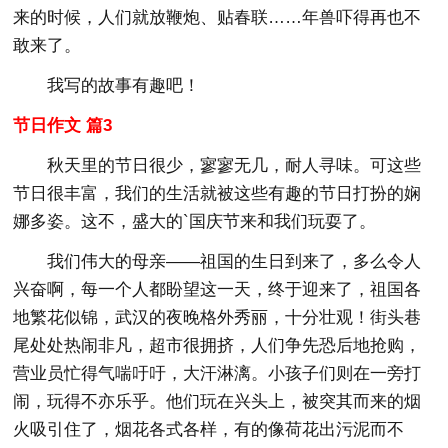
来的时候，人们就放鞭炮、贴春联……年兽吓得再也不
敢来了。
我写的故事有趣吧！
节日作文 篇3
秋天里的节日很少，寥寥无几，耐人寻味。可这些
节日很丰富，我们的生活就被这些有趣的节日打扮的娴
娜多姿。这不，盛大的`国庆节来和我们玩耍了。
我们伟大的母亲——祖国的生日到来了，多么令人
兴奋啊，每一个人都盼望这一天，终于迎来了，祖国各
地繁花似锦，武汉的夜晚格外秀丽，十分壮观！街头巷
尾处处热闹非凡，超市很拥挤，人们争先恐后地抢购，
营业员忙得气喘吁吁，大汗淋漓。小孩子们则在一旁打
闹，玩得不亦乐乎。他们玩在兴头上，被突其而来的烟
火吸引住了，烟花各式各样，有的像荷花出污泥而不