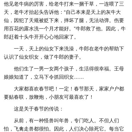
他见老牛病的厉害，给老牛打来一捆干草，一连喂了三
天，老牛才抬起头告诉他：“自己本来是天上的灰牛大
仙，因犯了天规被贬下来，摔坏了腿，无法动弹。伤要
用百花的露水洗一个月才能好。”牛郎救了他。因此，牛
郎赶着十头牛开开心心地回家了。
一天，天上的仙女下来洗澡，牛郎在老牛的帮助下
认识了仙女织女，做了牛郎的妻子。
他们生了一男一女两个孩子，生活得很幸福。王母
娘娘知道了，立马下令抓回织女……
大家都喜欢春节吧！一定！春节那天，家家户户都
要贴春联，放鞭炮，小朋友可最喜欢了！
这是关于春节的传说：
从前，有一种怪兽叫年兽，专门吃人。不但人们
怕，飞禽走兽都很怕。因此，人们决心除死它。每当它