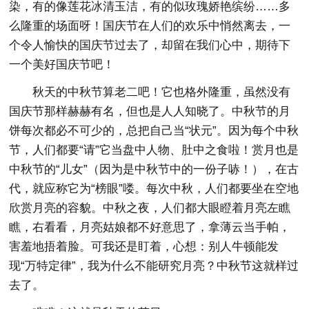
染，有的像莲花冰清玉洁，有的似玫瑰娇艳缤纷……多
么隆重的场面呀！国庆节在人们的欢乐中悄然离去，一
个令人愉快的国庆节过去了，却留在我们心中，期待下
一个美好国庆节吧！
秋天的中秋节算老二吧！它也格外隆重，虽然没有
国庆节那样赫赫有名，但也是人人知晓了。中秋节的月
饼每次都必不可少的，总把自己当“状元”。因为每个中秋
节，人们都要“请”它当盘中人物、肚中之食啦！赏月也是
中秋节的“儿女”（因为是中秋节中的一份子哧！），在古
代，就应称它为“榜眼”喽。每次中秋，人们都要坐在空地
欣赏月亮的容貌。中秋之夜，人们都大眼瞪着月亮左瞧
瞧，右看看，月亮姑娘都不好意思了，拿薄云当手帕，
害羞地捂着脸。可我还是盯着，心想：别人牛顿能发
现“万特定律”，我为什么不能研究月亮？中秋节这就样过
去了。